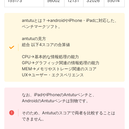
155173
56002
12131
32026
55014
antutuとは？→androidやiPhone・iPadに対応した、
ベンチマークソフト。
antutuの見方
総合 以下4スコアの合算値
CPU→基本的な情報処理の能力
GPU→グラフィック関連の情報処理の能力
MEM→メモリやストレージ関連のスコア
UX→ユーザー・エクスペリエンス
なお、iPadやiPhoneのAntutuベンチと、
AndroidのAntutuベンチは別物です。
そのため、Antutuのスコアで両者を比較することは
できません。