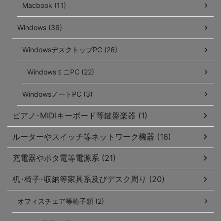
Macbook (11)
Windows (36)
WindowsデスクトップPC (26)
WindowsミニPC (22)
WindowsノートPC (3)
ピアノ･MIDIキーボード等鍵盤楽器 (1)
ルーターやスイッチ等ネットワーク機器 (16)
充電器やポタ電等電源系 (21)
机･椅子･収納等家具系及びデスク周り (20)
オフィスチェア等椅子類 (2)