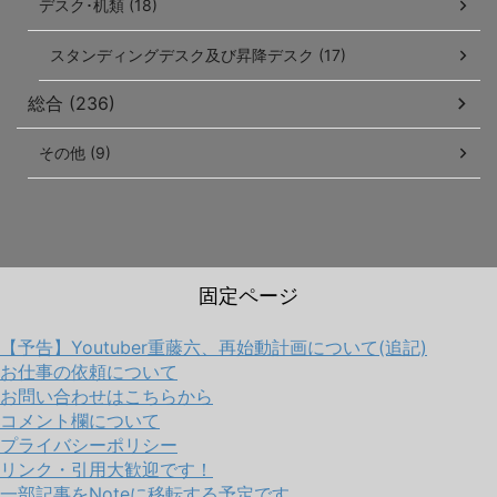
デスク･机類 (18)
スタンディングデスク及び昇降デスク (17)
総合 (236)
その他 (9)
固定ページ
【予告】Youtuber重藤六、再始動計画について(追記)
お仕事の依頼について
お問い合わせはこちらから
コメント欄について
プライバシーポリシー
リンク・引用大歓迎です！
一部記事をNoteに移転する予定です。