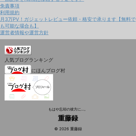
免責事項
利用規約
月3万PV！ガジェットレビュー依頼・格安で承ります【無料で
も可能な場合も】
運営者情報や運営方針
人気ブログランキング
にほんブログ村
もはや忘却の彼方に…。
重藤録
© 2026 重藤録