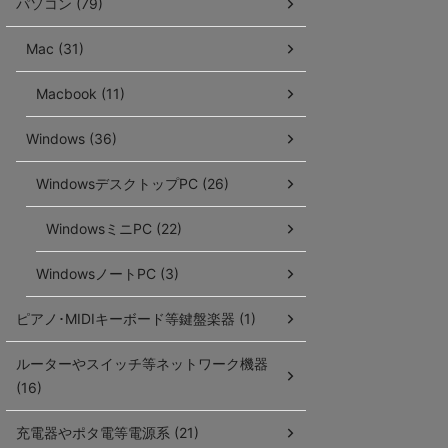
パソコン (79)
Mac (31)
Macbook (11)
Windows (36)
WindowsデスクトップPC (26)
WindowsミニPC (22)
WindowsノートPC (3)
ピアノ･MIDIキーボード等鍵盤楽器 (1)
ルーターやスイッチ等ネットワーク機器
(16)
充電器やポタ電等電源系 (21)