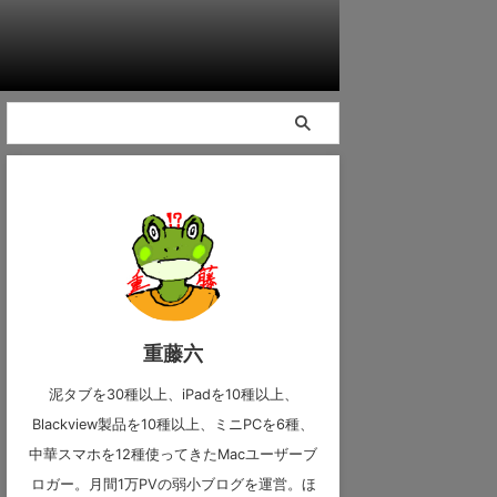
重藤六
泥タブを30種以上、iPadを10種以上、
Blackview製品を10種以上、ミニPCを6種、
中華スマホを12種使ってきたMacユーザーブ
ロガー。月間1万PVの弱小ブログを運営。ほ