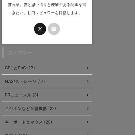
ぼ高卒。愛と思い遣りと理解のある記事を書
きたい。甘口レビュワーを目指します。
カテゴリー
CPUとSoC (13)
NAS/ストレージ (17)
PRニュース系 (3)
イヤホンなど音響機器 (22)
キーボード＆マウス (29)