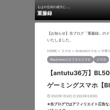
もはや忘却の彼方に…。
重藤録
【お知らせ】当ブログ「重藤録」のドメインを
いたしました。
HOME
>
スマホ
>
Androidスマホ
>
中華
Blackviewのタフネススマホ
スマホ
【antutu36万】B
ゲーミングスマホ【Bl
2022年1月4日
2023年5月9日
※当ブログではアフィリエイト広告な