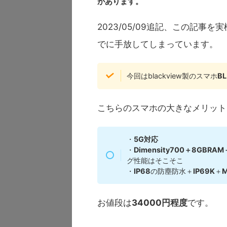
があります。
2023/05/09追記、この記事
でに手放してしまっています。
今回はblackview製のスマホ
B
こちらのスマホの大きなメリット
・
5G対応
・
Dimensity700＋8GBRAM
グ性能はそこそこ
・
IP68
の防塵防水＋
IP69K
＋
M
お値段は
34000円程度
です。