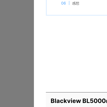
感想
Blackview BL5