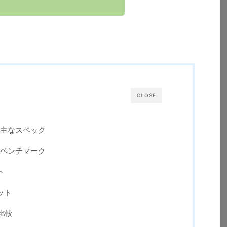
CLOSE
00の主なスペック
00のベンチマーク
ト
リット
の比較