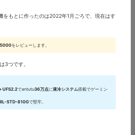
を実機をもとに作ったのは2022年1月ごろで、現在はす
L5000
をレビューします。
は3つです。
＋UFS2.2
でantutu
36万点
に
液冷システム
搭載でゲーミン
IL-STD-810G
で堅牢。