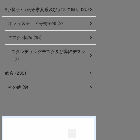
机･椅子･収納等家具系及びデスク周り (20)
オフィスチェア等椅子類 (2)
デスク･机類 (18)
スタンディングデスク及び昇降デスク
(17)
総合 (236)
その他 (9)