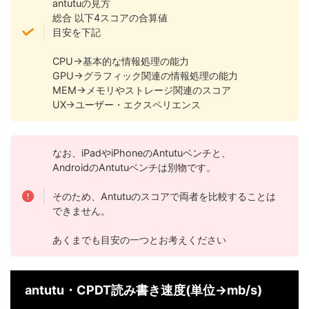
antutuの見方
総合 以下4スコアの合算値
目安を下記
CPU→基本的な情報処理の能力
GPU→グラフィック関連の情報処理の能力
MEM→メモリやストレージ関連のスコア
UX→ユーザー・エクスペリエンス
なお、iPadやiPhoneのAntutuベンチと、
AndroidのAntutuベンチは別物です。
そのため、Antutuのスコアで両者を比較することは
できません。
あくまでも目安の一つとお考えください
antutu・CPDT読み書き速度(単位→mb/s)