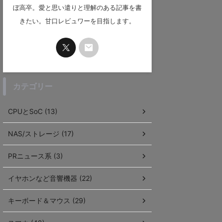
ぼ高卒。愛と思い遣りと理解のある記事を書
きたい。甘口レビュワーを目指します。
カテゴリー
CPUとSoC (13)
NAS/ストレージ (17)
PRニュース系 (3)
イヤホンなど音響機器 (22)
キーボード＆マウス (29)