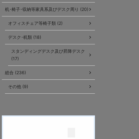
机･椅子･収納等家具系及びデスク周り (20)
オフィスチェア等椅子類 (2)
デスク･机類 (18)
スタンディングデスク及び昇降デスク
(17)
総合 (236)
その他 (9)