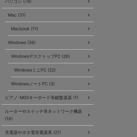
パソコン (79)
Mac (31)
Macbook (11)
Windows (36)
WindowsデスクトップPC (26)
WindowsミニPC (22)
WindowsノートPC (3)
ピアノ･MIDIキーボード等鍵盤楽器 (1)
ルーターやスイッチ等ネットワーク機器
(16)
充電器やポタ電等電源系 (21)