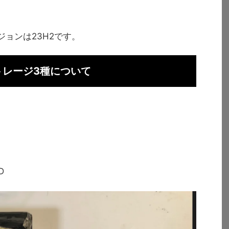
ージョンは23H2です。
トレージ3種について
D