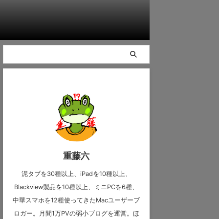
重藤六
泥タブを30種以上、iPadを10種以上、
Blackview製品を10種以上、ミニPCを6種、
中華スマホを12種使ってきたMacユーザーブ
ロガー。月間1万PVの弱小ブログを運営。ほ