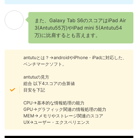
また、Galaxy Tab S6のスコアはiPad Air
3(Antutu55万)やiPad mini 5(Antutu54
万)に比肩するとも言えます。
antutuとは？→androidやiPhone・iPadに対応した、
ベンチマークソフト。
antutuの見方
総合 以下4スコアの合算値
目安を下記
CPU→基本的な情報処理の能力
GPU→グラフィック関連の情報処理の能力
MEM→メモリやストレージ関連のスコア
UX→ユーザー・エクスペリエンス