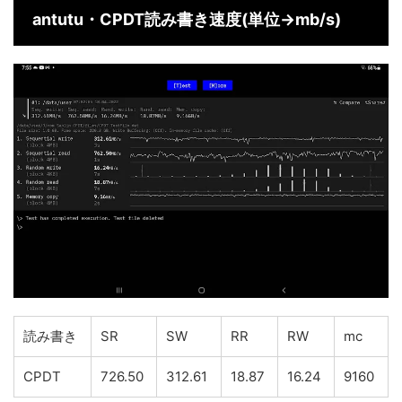
antutu・CPDT読み書き速度(単位→mb/s)
読み書き
SR
SW
RR
RW
mc
CPDT
726.50
312.61
18.87
16.24
9160