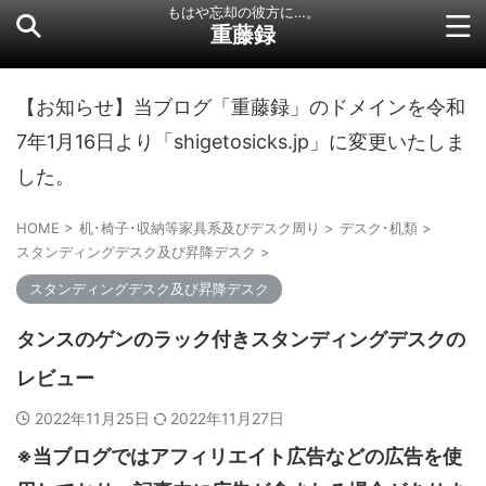
もはや忘却の彼方に…。
重藤録
【お知らせ】当ブログ「重藤録」のドメインを令和
7年1月16日より「shigetosicks.jp」に変更いたしま
した。
HOME
>
机･椅子･収納等家具系及びデスク周り
>
デスク･机類
>
スタンディングデスク及び昇降デスク
>
スタンディングデスク及び昇降デスク
タンスのゲンのラック付きスタンディングデスクの
レビュー
2022年11月25日
2022年11月27日
※当ブログではアフィリエイト広告などの広告を使