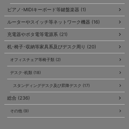
ピアノ･MIDIキーボード等鍵盤楽器 (1)
ルーターやスイッチ等ネットワーク機器 (16)
充電器やポタ電等電源系 (21)
机･椅子･収納等家具系及びデスク周り (20)
オフィスチェア等椅子類 (2)
デスク･机類 (18)
スタンディングデスク及び昇降デスク (17)
総合 (236)
その他 (9)