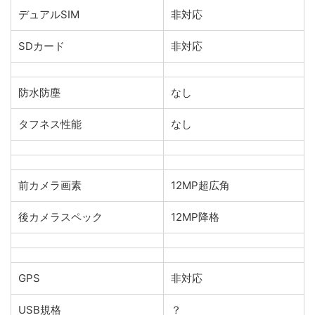
デュアルSIM
非対応
SDカード
非対応
防水防塵
なし
タフネス性能
なし
前カメラ画素
12MP超広角
後カメラスペック
12MP降格
GPS
非対応
USB規格
？