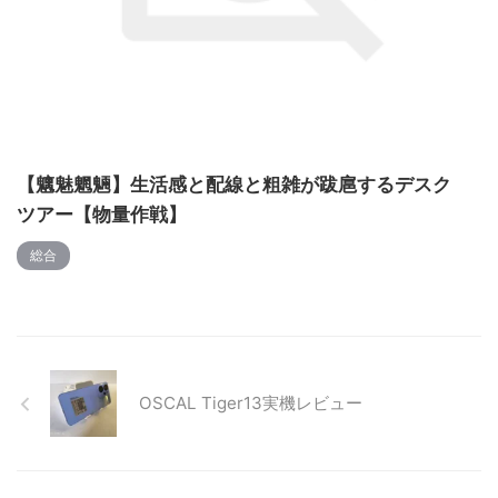
【魑魅魍魎】生活感と配線と粗雑が跋扈するデスク
ツアー【物量作戦】
総合
OSCAL Tiger13実機レビュー