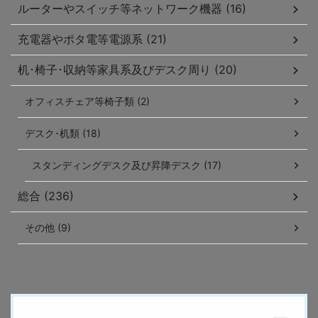
ルーターやスイッチ等ネットワーク機器 (16)
充電器やポタ電等電源系 (21)
机･椅子･収納等家具系及びデスク周り (20)
オフィスチェア等椅子類 (2)
デスク･机類 (18)
スタンディングデスク及び昇降デスク (17)
総合 (236)
その他 (9)