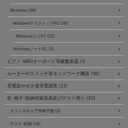
Windows (36)
WindowsデスクトップPC (26)
WindowsミニPC (22)
WindowsノートPC (3)
ピアノ･MIDIキーボード等鍵盤楽器 (1)
ルーターやスイッチ等ネットワーク機器 (16)
充電器やポタ電等電源系 (21)
机･椅子･収納等家具系及びデスク周り (20)
オフィスチェア等椅子類 (2)
デスク･机類 (18)