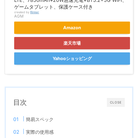
LTE、7850mAh+20W急速充電+BT5.2+5G WiFi、
ゲームタブレット、保護ケース付き
created by
Rinker
AGM
Amazon
楽天市場
Yahooショッピング
目次
CLOSE
簡易スペック
実際の使用感