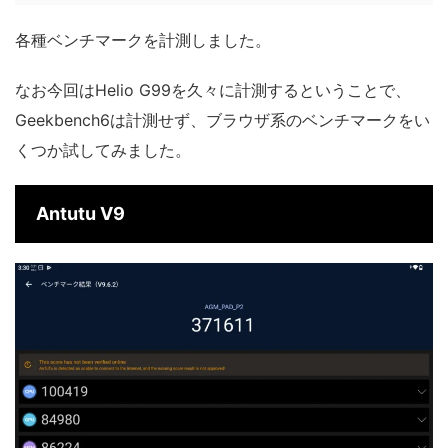
各種ベンチマークを計測しました。
なお今回はHelio G99を久々に計測するということで、
Geekbench6は計測せず、ブラウザ系のベンチマークをい
くつか試してみました。
Antutu V9