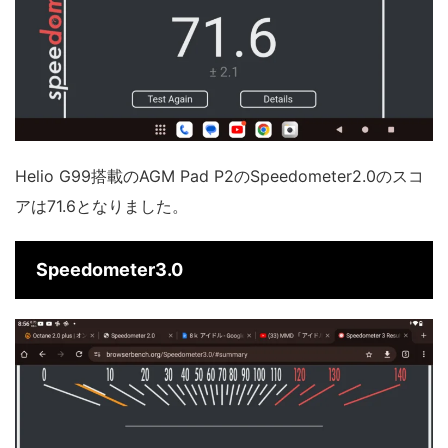
Helio G99搭載のAGM Pad P2のSpeedometer2.0のスコ
アは71.6となりました。
Speedometer3.0