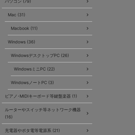
パソコン (79)
Mac (31)
Macbook (11)
Windows (36)
WindowsデスクトップPC (26)
WindowsミニPC (22)
WindowsノートPC (3)
ピアノ･MIDIキーボード等鍵盤楽器 (1)
ルーターやスイッチ等ネットワーク機器
(16)
充電器やポタ電等電源系 (21)