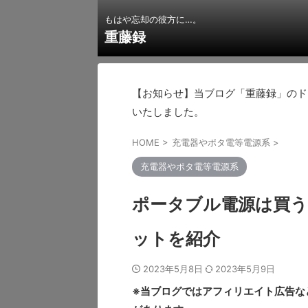
もはや忘却の彼方に…。
重藤録
【お知らせ】当ブログ「重藤録」のドメインを
いたしました。
HOME
>
充電器やポタ電等電源系
>
充電器やポタ電等電源系
ポータブル電源は買
ットを紹介
2023年5月8日
2023年5月9日
※当ブログではアフィリエイト広告な