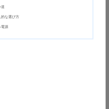
い道
人的な選び方
ル電源