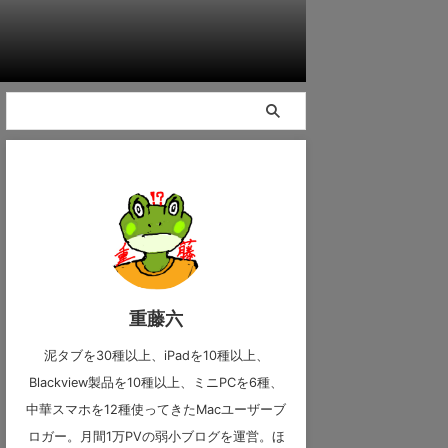
重藤六
泥タブを30種以上、iPadを10種以上、
Blackview製品を10種以上、ミニPCを6種、
中華スマホを12種使ってきたMacユーザーブ
ロガー。月間1万PVの弱小ブログを運営。ほ