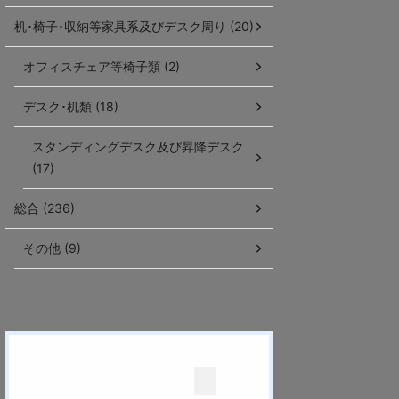
机･椅子･収納等家具系及びデスク周り (20)
オフィスチェア等椅子類 (2)
デスク･机類 (18)
スタンディングデスク及び昇降デスク
(17)
総合 (236)
その他 (9)