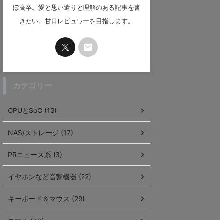
ぼ高卒。愛と思い遣りと理解のある記事を書
きたい。甘口レビュワーを目指します。
カテゴリー
CPUとSoC (13)
NAS/ストレージ (17)
PRニュース系 (3)
イヤホンなど音響機器 (22)
キーボード＆マウス (29)