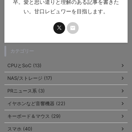
卒。愛と思い遣りと理解のある記事を書きた
い。甘口レビュワーを目指します。
カテゴリー
CPUとSoC (13)
NAS/ストレージ (17)
PRニュース系 (3)
イヤホンなど音響機器 (22)
キーボード＆マウス (29)
スマホ (40)