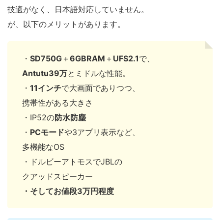
技適がなく、日本語対応していません。
が、以下のメリットがあります。
・
SD750G
＋
6GBRAM
＋
UFS2.1
で、
Antutu39万
とミドルな性能。
・
11インチ
で大画面でありつつ、
携帯性がある大きさ
・IP52の
防水防塵
・
PCモード
や3アプリ表示など、
多機能なOS
・ドルビーアトモスでJBLの
クアッドスピーカー
・そしてお値段3万円程度