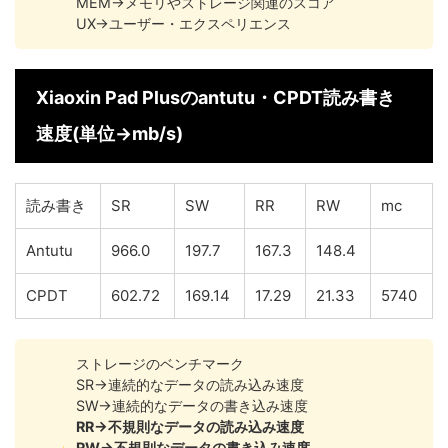
MEM→メモリやストレージ関連のスコア
UX→ユーザー・エクスペリエンス
Xiaoxin Pad Plusのantutu・CPDT読み書き
速度(単位→mb/s)
読み書き
SR
SW
RR
RW
mc
Antutu
966.0
197.7
167.3
148.4
CPDT
602.72
169.14
17.29
21.33
5740
ストレージのベンチマーク
SR→連続的なデータの読み込み速度
SW→連続的なデータの書き込み速度
RR→不規則なデータの読み込み速度
RW→不規則なデータの書き込み速度