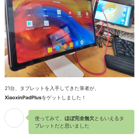
21台、タブレットを入手してきた筆者が、
XiaoxinPadPlus
をゲットしました！
使ってみて、
ほぼ完全無欠
ともいえるタ
ブレットだと思いました