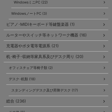
WindowsミニPC (22)
WindowsノートPC (3)
ピアノ･MIDIキーボード等鍵盤楽器 (1)
ルーターやスイッチ等ネットワーク機器 (16)
充電器やポタ電等電源系 (21)
机･椅子･収納等家具系及びデスク周り (20)
オフィスチェア等椅子類 (2)
デスク･机類 (18)
スタンディングデスク及び昇降デスク (17)
総合 (236)